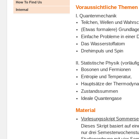
How To Find Us
Voraussichtliche Themen
Internal
I. Quantenmechanik
Teilchen, Wellen und Wahrsc
(Etwas formalere) Grundla
Einfache Probleme in einer 
Das Wasserstoffatom
Drehimpuls und Spin
II. Statistische Physik (vorläufig
Bosonen und Fermionen
Entropie und Temperatur,
Hauptsätze der Thermodyn
Zustandssummen
Ideale Quantengase
Material
Vorlesungsskript Sommerse
Dieses Skript basiert auf ei
nur drei Semesterwochenstun
Studienordnung mit vier Sem