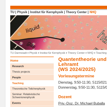
Direkt zum Inhalt
TU
|
Physik
|
Institut für Kernphysik
|
Theory Center
|
NHQ
TU Darmstadt
Physik
Institut für Kernphysik
Theory Center
NHQ
Teaching
Quantentheorie und 
Home
Lehramt
Research
(WS 2024/2025)
Thesis projects
Vorlesungstermine
People
Dienstag, 9:50-11:30, S115/021
Teaching
Donnerstag, 9:50-11:30, S115/
Theoretische Teilchenphysik
Seminar: Relativistische
Dozent
Schwerionenphysik
Priv.-Doz. Dr. Michael Buballa
Events