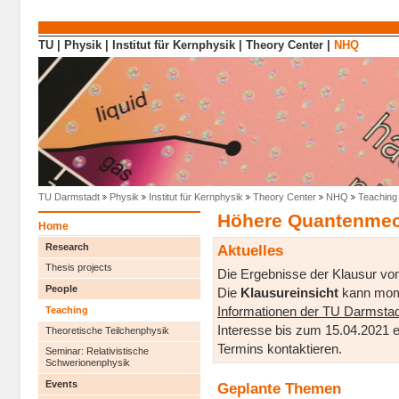
Direkt zum Inhalt
TU
|
Physik
|
Institut für Kernphysik
|
Theory Center
|
NHQ
TU Darmstadt
Physik
Institut für Kernphysik
Theory Center
NHQ
Teaching
Höhere Quantenmec
Home
Research
Aktuelles
Thesis projects
Die Ergebnisse der Klausur vo
People
Die
Klausureinsicht
kann momen
Teaching
Informationen der TU Darmstad
Interesse bis zum 15.04.2021 
Theoretische Teilchenphysik
Termins kontaktieren.
Seminar: Relativistische
Schwerionenphysik
Events
Geplante Themen