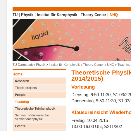
Direkt zum Inhalt
TU
|
Physik
|
Institut für Kernphysik
|
Theory Center
|
NHQ
TU Darmstadt
Physik
Institut für Kernphysik
Theory Center
NHQ
Teaching
Theoretische Physi
Home
2014/2015)
Research
Vorlesung
Thesis projects
Dienstag, 9:50-11:30, S1 03/22
People
Donnerstag, 9:50-11:30, S1 03
Teaching
Theoretische Teilchenphysik
Klausureinsicht Wiederh
Seminar: Relativistische
Schwerionenphysik
Freitag, 10.04.2015
13:00-16:00 Uhr, S211/302
Events